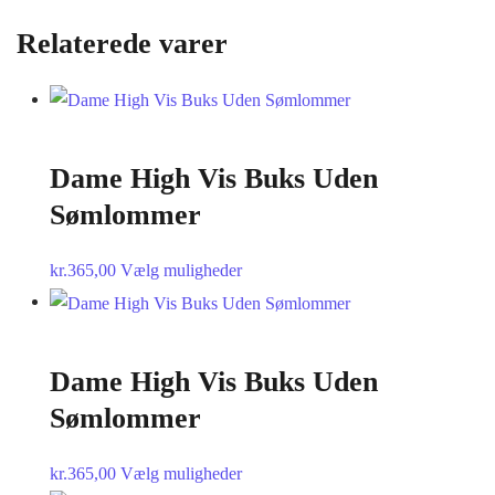
Relaterede varer
Dame High Vis Buks Uden
Sømlommer
Dette
kr.
365,00
Vælg muligheder
vare
har
flere
Dame High Vis Buks Uden
varianter.
Sømlommer
Mulighederne
kan
Dette
kr.
365,00
Vælg muligheder
vælges