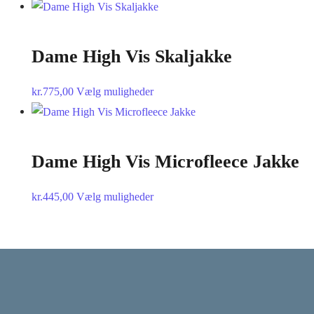
vare
på
har
varesiden
flere
Dame High Vis Skaljakke
varianter.
Mulighederne
Dette
kr.
775,00
Vælg muligheder
kan
vare
vælges
har
på
flere
Dame High Vis Microfleece Jakke
varesiden
varianter.
Mulighederne
Dette
kr.
445,00
Vælg muligheder
kan
vare
vælges
har
på
flere
varesiden
varianter.
Mulighederne
kan